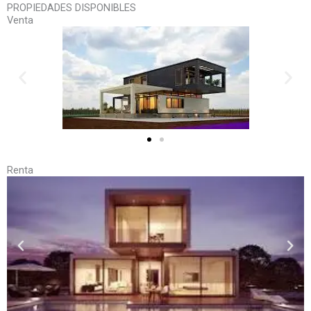
PROPIEDADES DISPONIBLES
Venta
Renta